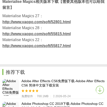
Materialise Magics相关版本下载【需要其他版本也可以给我
留言】
Materialise Magics 27：
http://www.vaopo.com/soft/52801.html
Materialise Magics 28：
http://www.vaopo.com/soft/55815.html
Materialise Magics 22：
http://www.vaopo.com/soft/55817.html
推荐下载
Adobe After Effects CS6免费版下载-Adobe After Effects
CS6 简体中文版下载安装
免费软件
|
700.1MB
|
2026-05-24
Adobe Photoshop CC 2019下载-Adobe Photoshop CC