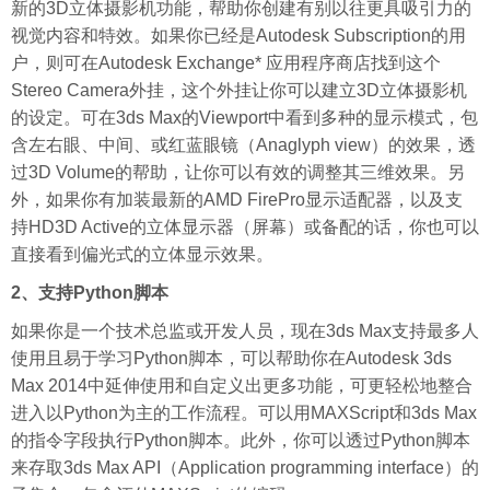
新的3D立体摄影机功能，帮助你创建有别以往更具吸引力的
视觉内容和特效。如果你已经是Autodesk Subscription的用
户，则可在Autodesk Exchange* 应用程序商店找到这个
Stereo Camera外挂，这个外挂让你可以建立3D立体摄影机
的设定。可在3ds Max的Viewport中看到多种的显示模式，包
含左右眼、中间、或红蓝眼镜（Anaglyph view）的效果，透
过3D Volume的帮助，让你可以有效的调整其三维效果。另
外，如果你有加装最新的AMD FirePro显示适配器，以及支
持HD3D Active的立体显示器（屏幕）或备配的话，你也可以
直接看到偏光式的立体显示效果。
2、支持Python脚本
如果你是一个技术总监或开发人员，现在3ds Max支持最多人
使用且易于学习Python脚本，可以帮助你在Autodesk 3ds
Max 2014中延伸使用和自定义出更多功能，可更轻松地整合
进入以Python为主的工作流程。可以用MAXScript和3ds Max
的指令字段执行Python脚本。此外，你可以透过Python脚本
来存取3ds Max API（Application programming interface）的