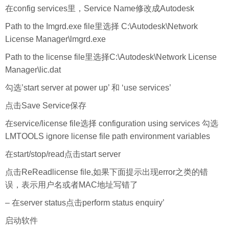
在config services里，Service Name修改成Autodesk
Path to the Imgrd.exe file里选择 C:\Autodesk\Network
License Manager\lmgrd.exe
Path to the license file里选择C:\Autodesk\Network License
Manager\lic.dat
勾选’start server at power up’ 和 ‘use services’
点击Save Service保存
在service/license file选择 configuration using services 勾选
LMTOOLS ignore license file path environment variables
在start/stop/read点击start server
点击ReReadlicense file,如果下面提示出现error之类的错
误，表示用户名或者MAC地址写错了
– 在server status点击perform status enquiry’
启动软件