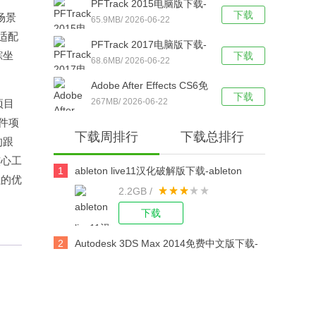
PFTrack 2015电脑版下载-
下载
场景
PFTrack 2015简体中文版
65.9MB/ 2026-06-22
像适配
下载
PFTrack 2017电脑版下载-
踪坐
下载
PFTrack 2017简体中文版
68.6MB/ 2026-06-22
下载
Adobe After Effects CS6免
下载
费版下载-Adobe After
267MB/ 2026-06-22
项目
Effects CS6 简体中文版下
软件项
下载周排行
下载总排行
载安装
的跟
核心工
1
ableton live11汉化破解版下载-ableton
强的优
2.2GB /
live11 32/64位 中文版下载
下载
2
Autodesk 3DS Max 2014免费中文版下载-
Autodesk 3DS Max 2014官方电脑版下载