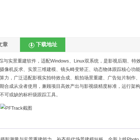
文章
下载地址
三维镜头跟踪与实景重建软件，适配Windows、Linux双系统，是影视后期、特
摄像机反求、实景三维建模、镜头畸变矫正、动态物体跟踪核心功
算力，广泛适配影视实拍特效合成、航拍场景重建、广告短片制作
期合成从业者使用，兼顾项目高效产出与影视级精度标准，运行架
不可或缺的标杆级跟踪工具。
点强化摄影测量与实景重建能力，补齐前代场景建模短板。全新上线Photo