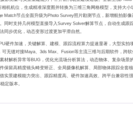
解析相机机位，生成精准深度图并转换为三维三角网格模型，支持大小
atch节点全面升级为Photo Survey照片勘测节点，新增航拍影
支持几何模型直接导入Survey Solver解算节点，自动生成跟
法同步优化，动态变形过渡更加平滑自然。
GPU硬件加速，关键解算、建模、跟踪流程算力提速显著，大型实拍
无缝对接Maya、3ds Max、Fusion等主流三维与后期软件，跨
素材解析异常等BUG，优化光流场分析算法，动态物体、复杂场景
件保留高精度镜头畸变矫正、全局摄像机解算、局部物体跟踪全套
借实景建模能力突出、跟踪精度高、硬件加速高效、跨平台兼容性
优选稳定版本。