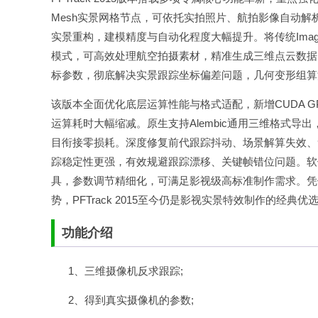
Mesh实景网格节点，可依托实拍照片、航拍影像自动
实景重构，建模精度与自动化程度大幅提升。将传统Image M
模式，可高效处理航空拍摄素材，精准生成三维点云数据。同时
标参数，彻底解决实景跟踪坐标偏差问题，几何变形组算
该版本全面优化底层运算性能与格式适配，新增CUDA 
运算耗时大幅缩减。原生支持Alembic通用三维格式导出，可
目衔接零损耗。深度修复前代跟踪抖动、场景解算失效、
踪稳定性更强，有效规避跟踪漂移、关键帧错位问题。软
具，参数调节精细化，可满足影视级高标准制作需求。凭
势，PFTrack 2015至今仍是影视实景特效制作的经典
功能介绍
1、三维摄像机反求跟踪;
2、得到真实摄像机的参数;