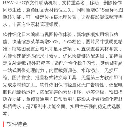
RAW+JPG双文件联动机制，支持重命名、移动、删除操作
同步生效，避免图文素材错位丢失。同时新增GPS坐标地图
跳转功能，可一键定位拍摄地理位置，适配摄影溯源整理需
求，丰富专业素材管理维度。
软件细化日常编辑与视图操作体验，新增多项实用细节功
能。快速缩放菜单新增25%、75%档位，图片尺寸微调更精
准；缩略图设置新增尺寸显示选项，可直观查看素材参数，
方便快速筛选匹配尺寸素材。优化快捷键适配逻辑，支持自
定义Alt键唤起外部程序，适配个性化操作习惯。延续成熟的
一站式图像处理能力，内置裁剪调色、水印添加、无损压
缩、图片拼接、批量格式转换等工具，无需第三方软件即可
完成素材精加工。软件依旧保持轻量化无广告特性，低配电
脑也能流畅运行，搭配完善的素材排序、标签评级、预扫描
缓存功能，兼顾普通用户日常看图与摄影从业者精细化素材
归档需求，是7系列中功能全面、实用性极强的稳定优选版
本。
软件特色