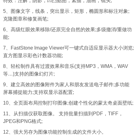
特效：注解，阴影，凹凸贴图，素描，油画，镜头;
5、图像文字，线条，突出显示，矩形，椭圆形和标注对象;
克隆图章和修复画笔;
6、高级红眼效果移除/还原完全自然的效果;多级撤消/重做功
能;
7、FastStone Image Viewer可一键式自适应显示器大小浏览;
直方图显示彩色计数器功能;
8、轻松制作具有过渡效果和音乐(支持MP3，WMA，WAV
等…)支持的图像幻灯片;
9、建立高效的图像附件为家人和朋友发送电子邮件;多功能
屏幕捕捉能力;支持双显示器配置;
10、全页面布局控制打印图像;创建个性化的蒙太奇桌面壁纸;
11、从扫描仪获取图像。 支持批量扫描到PDF，TIFF，
JPEG和PNG格式;
12、强大另存为图像功能控制生成的文件大小。