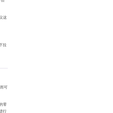
，但
义这
下拉
从而可
的零
进行