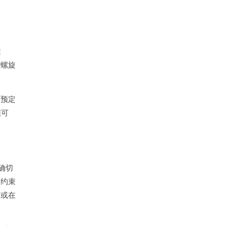
旋
建螺旋
供预定
您可
确切
槽约束
间或在