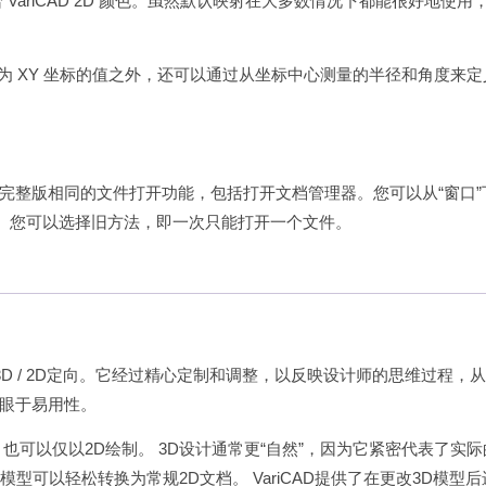
 VariCAD 2D 颜色。虽然默认映射在大多数情况下都能很好地使用
义为 XY 坐标的值之外，还可以通过从坐标中心测量的半径和角度来定
完整版相同的文件打开功能，包括打开文档管理器。您可以从“窗口”
”。您可以选择旧方法，即一次只能打开一个文件。
的3D / 2D定向。它经过精心定制和调整，以反映设计师的思维过程，
眼于易用性。
也可以仅以2D绘制。 3D设计通常更“自然”，因为它紧密代表了实际
模型可以轻松转换为常规2D文档。 VariCAD提供了在更改3D模型后