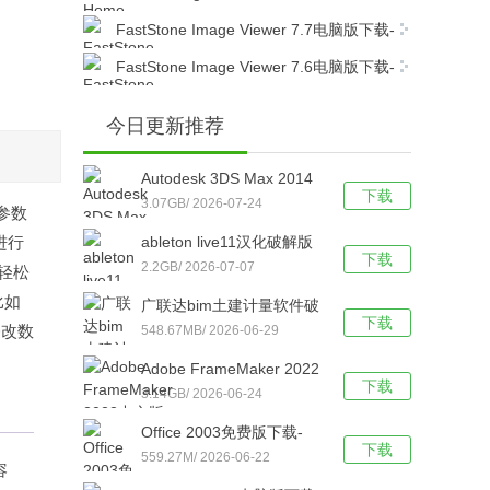
v23.3简体中文版下载
版下载-Home Designer Professional 2023
FastStone Image Viewer 7.7电脑版下载-
v24.3简体中文版下载
FastStone Image Viewer 7.7简体中文版下载
FastStone Image Viewer 7.6电脑版下载-
FastStone Image Viewer 7.6简体中文版下载
今日更新推荐
Autodesk 3DS Max 2014
下载
免费中文版下载-Autodesk
3.07GB/ 2026-07-24
参数
3DS Max 2014官方电脑版
进行
ableton live11汉化破解版
下载
下载
下载-ableton live11 32/64
2.2GB/ 2026-07-07
轻松
位 中文版下载
比如
广联达bim土建计量软件破
下载
修改数
解版下载-广联达bim土建
548.67MB/ 2026-06-29
计量软件 V2021 免狗版下
Adobe FrameMaker 2022
载
下载
中文版下载-Adobe
3.14GB/ 2026-06-24
FrameMaker v17.0.2.431
Office 2003免费版下载-
直装破解版下载
下载
Office 2003专业版【亲测
559.27M/ 2026-06-22
容
有效】简体中文版下载