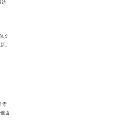
表达
体文
更新。
准零
和锥齿