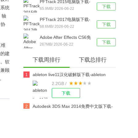
PFTrack 2015电脑版下载-
下载
光系统
PFTrack 2015简体中文版
65.9MB/ 2026-06-22
、轴
下载
PFTrack 2017电脑版下载-
件协
下载
PFTrack 2017简体中文版
68.6MB/ 2026-06-22
下载
Adobe After Effects CS6免
下载
费版下载-Adobe After
267MB/ 2026-06-22
三维
Effects CS6 简体中文版下
新的建
下载周排行
下载总排行
载安装
率。软
，兼顾
1
ableton live11汉化破解版下载-ableton
。
2.2GB /
live11 32/64位 中文版下载
下载
2
Autodesk 3DS Max 2014免费中文版下载-
Autodesk 3DS Max 2014官方电脑版下载