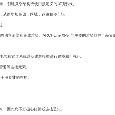
r条分布，创建复杂结构或使用预定义的屋顶形状。
形，从而增加高原，区域，道路和停车场
划。
强大的独立渲染和集成渲染。ARCHLine.XP还与主要的渲染软件产品集
D机械，电气和管道系统以及建筑模型进行建模和可视化。
，管道等连接元素。
得干净专业的布局。
起来，因此您不必担心碰撞或连接丢失。