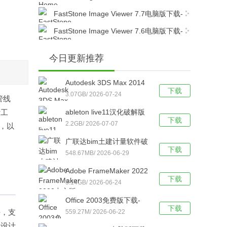
v23.3简体中文版下载
版下载-Home Designer Professional 2023
FastStone Image Viewer 7.7电脑版下载-
v24.3简体中文版下载
FastStone Image Viewer 7.7简体中文版下载
FastStone Image Viewer 7.6电脑版下载-
FastStone Image Viewer 7.6简体中文版下载
今日更新推荐
Autodesk 3DS Max 2014
下载
免费中文版下载-Autodesk
3.07GB/ 2026-07-24
管线
3DS Max 2014官方电脑版
计工
ableton live11汉化破解版
下载
下载
下载-ableton live11 32/64
2.2GB/ 2026-07-07
，以
位 中文版下载
广联达bim土建计量软件破
下载
解版下载-广联达bim土建
548.67MB/ 2026-06-29
计量软件 V2021 免狗版下
Adobe FrameMaker 2022
载
下载
中文版下载-Adobe
3.14GB/ 2026-06-24
FrameMaker v17.0.2.431
Office 2003免费版下载-
直装破解版下载
下载
块，支
Office 2003专业版【亲测
559.27M/ 2026-06-22
有效】简体中文版下载
明设计