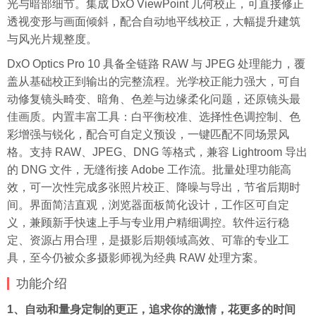
光与暗部细节。集成 DxO ViewPoint 几何校正，可直接修正
透视变形与画面倾斜，配合自动地平线校正，大幅提升建筑
与风光片规整度。
DxO Optics Pro 10 具备全链路 RAW 与 JPEG 处理能力，覆
盖从基础校正到输出的完整流程。光学校正能力强大，可自
动修复镜头畸变、暗角、色差与边缘柔化问题，还原镜头最
佳画质。内置丰富工具：白平衡校准、选择性色调控制、色
彩增强与锐化，配合可自定义预设，一键匹配不同场景风
格。支持 RAW、JPEG、DNG 等格式，兼容 Lightroom 导出
的 DNG 文件，无缝衔接 Adobe 工作流。批量处理功能高
效，可一次性完成多张照片校正、降噪与导出，节省后期时
间。界面简洁直观，浏览器面板简化设计，工作区可自定
义，兼顾新手快速上手与专业用户精细调控。软件运行稳
定、资源占用合理，是摄影后期领域高效、可靠的专业工
具，至今仍被众多摄影师视为经典 RAW 处理方案。
功能介绍
1、自动和量身定制的更正，追求你的激情，花更多的时间